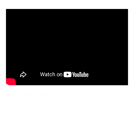
Марина Меркулова
, создатель школы ораторского
мастерства SPEECH’ka, 7 лет преподаватель кафедры
сценической речи ВТУ им М.С. Щепкина, автор курса
«техника речи» в Федеральной школе радио, член
Ассоциации спикеров СНГ.