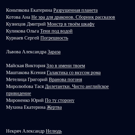
Коньтякова Екатерина
Разрушенная планета
Котова Ана
Не эра для драконов. Сборник рассказов
Кузнецов Дмитрий
Монстр в твоём шкафу
Куликова Ольга
Тени под водой
Курнаев Сергей
Погрешность
Львова Александра
Зараза
Майская Виктория
Зло в имени твоем
Маштакова Ксения
Галактика со вкусом рома
Метелица Григорий
Вранова погоня
Миролюбова Тася
Дилетантки. Чисто английское
привидение
Мироненко Юрий
По ту сторону
Мухина Екатерина
Жертва
Некряч Александр
Нелюдь