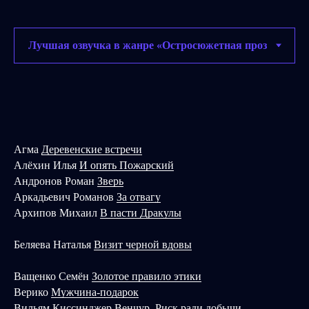
Агма
Деревенские встречи
Алёхин Илья
И опять Пожарский
Андронов Роман
Зверь
Аркадьевич Романов
За отвагу
Архипов Михаил
В пасти Дракулы
Беляева Наталья
Визит черной вдовы
Ващенко Семён
Золотое правило этики
Верико
Мужчина-подарок
Вильям Киссинджер
Венчур. Риск ради добычи