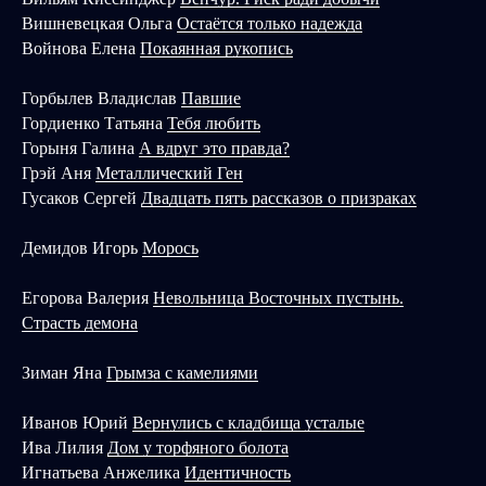
Вишневецкая Ольга
Остаётся только надежда
Войнова Елена
Покаянная рукопись
Горбылев Владислав
Павшие
Гордиенко Татьяна
Тебя любить
Горыня Галина
А вдруг это правда?
Грэй Аня
Металлический Ген
Гусаков Сергей
Двадцать пять рассказов о призраках
Демидов Игорь
Морось
Егорова Валерия
Невольница Восточных пустынь.
Страсть демона
Зиман Яна
Грымза с камелиями
Иванов Юрий
Вернулись с кладбища усталые
Ива Лилия
Дом у торфяного болота
Игнатьева Анжелика
Идентичность