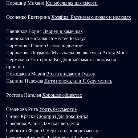
Нордшир Михаил
Колыбельная для смерти
Осоченко Екатерина
Хозяйка. Рассказы о людях и нелюдях
Павлюков Борис
Дворец в камышах
Пананкова Наталья
Поместье Бэкхаус
Парменова Галина
Самое надежное
Паршакова Людмила
Музыкальная шкатулка Анны Монс
Пермякова Екатерина
Воздушный замок с видом на
пропасть
Пожидаева Мария
Волга впадает в Гудзон
Пылина Надежда
Дитя порока, или Я буду мстить
Ростова Наталья
Хорошее общество
Семенова Рита
Убить бессмертие
Синяя Краска
Сюрприз для покойника
Соколова Алиса
Дамская вендетта
Субботин Федор
Смерть под аплодисменты
Сулимов Виталий
Два билета в Таиланд